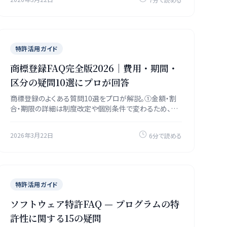
特許活用ガイド
商標登録FAQ完全版2026｜費用・期間・
区分の疑問10選にプロが回答
商標登録のよくある質問10選をプロが解説。①金額・割
合・期限の詳細は制度改定や個別条件で変わるため、一
次情報で最新条件を確認することを推奨します）②審査
期間（6〜10ヶ月）③区分の選び方を、一次情報参照で紹
2026年3月22日
6分で読める
介。文字商標とロゴの使い分け、海外マドプロ出願、不使
用取消まで実務的な疑問を一気に解消できる2026年確
認版です。
特許活用ガイド
ソフトウェア特許FAQ — プログラムの特
許性に関する15の疑問