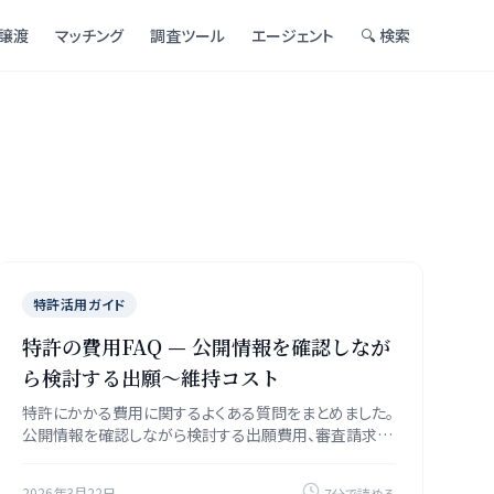
譲渡
マッチング
調査ツール
エージェント
🔍 検索
特許活用ガイド
特許の費用FAQ — 公開情報を確認しなが
ら検討する出願〜維持コスト
特許にかかる費用に関するよくある質問をまとめました。
公開情報を確認しながら検討する出願費用、審査請求
料、年金、弁理士費用まで網羅的に回答します。
2026年3月22日
7分で読める