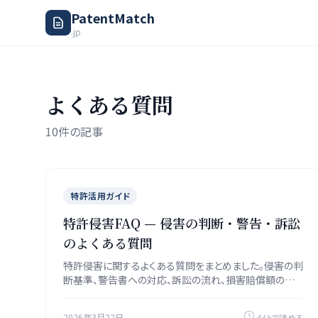
PatentMatch
.jp
よくある質問
10件の記事
特許活用ガイド
特許侵害FAQ — 侵害の判断・警告・訴訟
のよくある質問
特許侵害に関するよくある質問をまとめました。侵害の判
断基準、警告書への対応、訴訟の流れ、損害賠償額の算
定まで回答します。
2026年3月22日
6分で読める