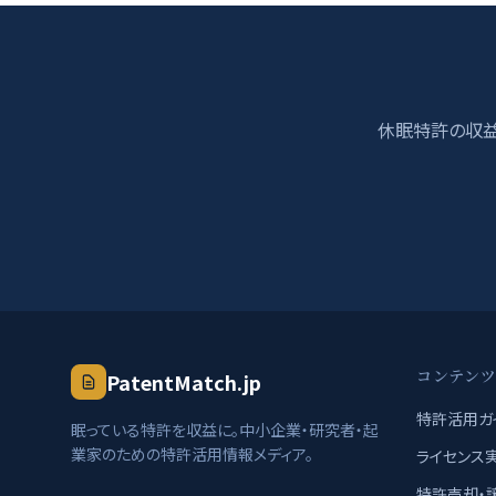
休眠特許の収益
コンテン
PatentMatch.jp
特許活用ガ
眠っている特許を収益に。中小企業・研究者・起
業家のための特許活用情報メディア。
ライセンス
特許売却・