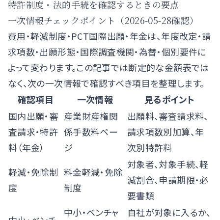
特許制度・法的手続を確認するときの要点
一次情報チェックポイント（2026-05-28確認）
費用・軽減制度・PCT国際出願・年金は、年度改定・請
求項数・出願形態・国際調査機関・為替・個別要件に
よって変わります。この記事では断定的な金額表では
なく、次の一次情報で確認すべき項目を整理します。
確認項目
一次情報
見るポイント
国内出願・審
産業財産権関
出願料、審査請求料、
査請求・特許
係手数料ペー
請求項数別加算、年
料（年金）
ジ
次別特許料
対象者、対象手続、軽
軽減・免除制
料金軽減・免除
減割合、申請期限・必
度
制度
要書類
中小・ベンチャ
自社が対象に入るか、