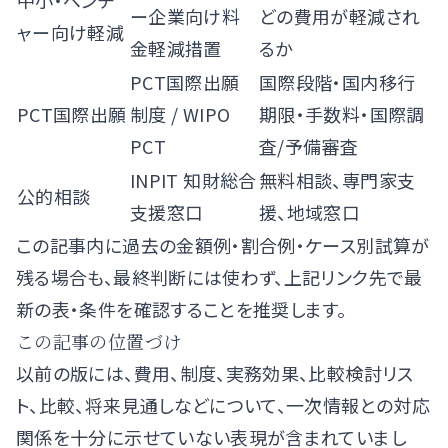
中小・ベンチ
ー企業向け料
どの費用が軽減され
ャー向け軽減
金軽減措置
るか
PCT国際出願
国際段階・国内移行
PCT国際出願
制度
/
WIPO
期限・手数料・国際調
PCT
査/予備審査
INPIT 知財総合
無料相談、専門家支
公的相談
支援窓口
援、地域窓口
この記事内に過去の金額例・割合例・ケース別試算が
残る場合も、最終判断には使わず、上記リンク先で最
新の表・条件を確認することを推奨します。
この記事の位置づけ
以前の版には、費用、制度、実務効果、比較検討リス
ト、比較、将来見通しなどについて、一次情報との対応
関係を十分に示せていない表現が含まれていまし