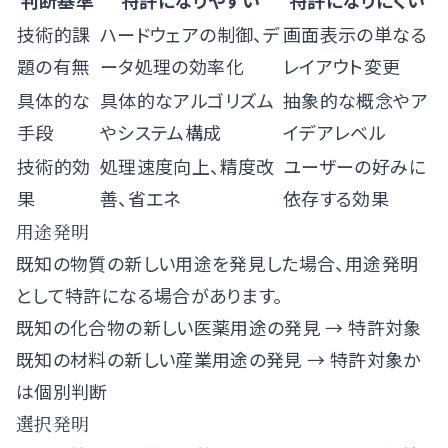
判断基準
特許になりやすい
特許になりにくい
技術的課
ハードウェアの制御、デ
画面表示の単なる
題の有無
ータ処理の効率化
レイアウト変更
具体的な
具体的なアルゴリズム
抽象的な概念やア
手段
やシステム構成
イデアレベル
技術的効
処理速度向上、精度改
ユーザーの好みに
果
善、省エネ
依存する効果
用途発明
既知の物質の新しい用途を発見した場合、用途発明
として特許になる場合があります。
既知の化合物の新しい医薬用途の発見 → 特許対象
既知の材料の新しい産業用途の発見 → 特許対象か
は個別判断
選択発明