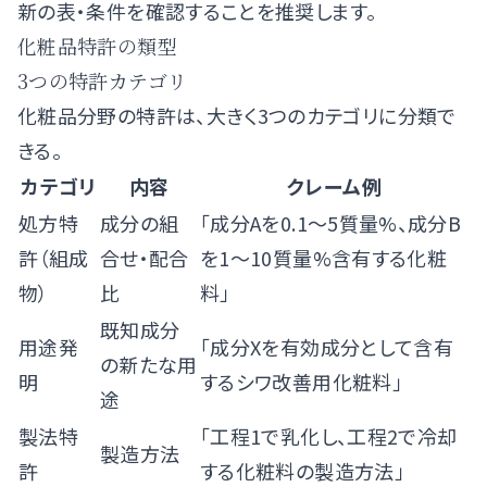
新の表・条件を確認することを推奨します。
化粧品特許の類型
3つの特許カテゴリ
化粧品分野の特許は、大きく3つのカテゴリに分類で
きる。
カテゴリ
内容
クレーム例
処方特
成分の組
「成分Aを0.1〜5質量%、成分B
許（組成
合せ・配合
を1〜10質量%含有する化粧
物）
比
料」
既知成分
用途発
「成分Xを有効成分として含有
の新たな用
明
するシワ改善用化粧料」
途
製法特
「工程1で乳化し、工程2で冷却
製造方法
許
する化粧料の製造方法」