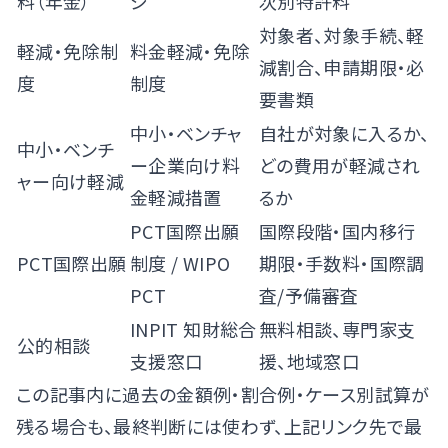
料（年金）
ジ
次別特許料
対象者、対象手続、軽
軽減・免除制
料金軽減・免除
減割合、申請期限・必
度
制度
要書類
中小・ベンチャ
自社が対象に入るか、
中小・ベンチ
ー企業向け料
どの費用が軽減され
ャー向け軽減
金軽減措置
るか
PCT国際出願
国際段階・国内移行
PCT国際出願
制度
/
WIPO
期限・手数料・国際調
PCT
査/予備審査
INPIT 知財総合
無料相談、専門家支
公的相談
支援窓口
援、地域窓口
この記事内に過去の金額例・割合例・ケース別試算が
残る場合も、最終判断には使わず、上記リンク先で最