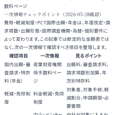
数料ページ
一次情報チェックポイント（2026-05-28確認）
費用・軽減制度・PCT国際出願・年金は、年度改定・請
求項数・出願形態・国際調査機関・為替・個別要件に
よって変わります。この記事では断定的な金額表では
なく、次の一次情報で確認すべき項目を整理します。
確認項目
一次情報
見るポイント
国内出願・審
産業財産権関
出願料、審査請求料、
査請求・特許
係手数料ペー
請求項数別加算、年
料（年金）
ジ
次別特許料
対象者、対象手続、軽
軽減・免除制
料金軽減・免除
減割合、申請期限・必
度
制度
要書類
中小・ベンチャ
自社が対象に入るか、