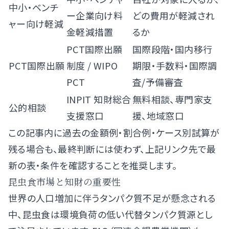
中小・ベンチ
ー企業向け料
どの費用が軽減され
ャー向け軽減
金軽減措置
るか
PCT国際出願
国際段階・国内移行
PCT国際出願
制度
/
WIPO
期限・手数料・国際調
PCT
査/予備審査
INPIT 知財総合
無料相談、専門家支
公的相談
支援窓口
援、地域窓口
この記事内に過去の金額例・割合例・ケース別試算が
残る場合も、最終判断には使わず、上記リンク先で最
新の表・条件を確認することを推奨します。
昆虫食市場と知財の重要性
世界の人口増加に伴うタンパク質不足が懸念される
中、昆虫食は環境負荷の低い代替タンパク質源とし