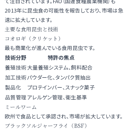
て注目されています。FAO（国連食糧農業機関）も
2013年に昆虫食の可能性を報告しており、市場は急
速に拡大しています。
主要な食用昆虫と技術
コオロギ（クリケット）
最も商業化が進んでいる食用昆虫です。
技術分野
特許の焦点
養殖技術
大量養殖システム、飼料配合
加工技術
パウダー化、タンパク質抽出
製品化
プロテインバー、スナック菓子
品質管理
アレルゲン管理、衛生基準
ミールワーム
欧州で食品として承認され、市場が拡大しています。
ブラックソルジャーフライ（BSF）