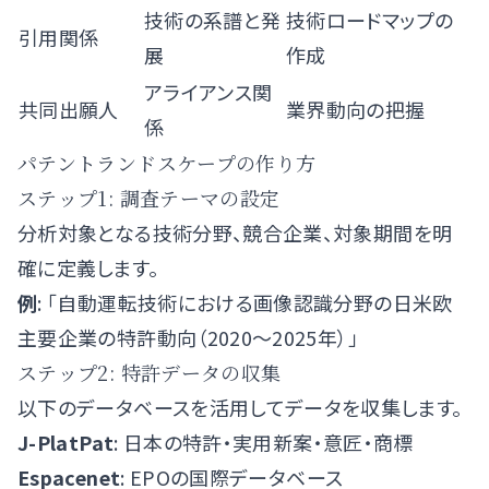
技術の系譜と発
技術ロードマップの
引用関係
展
作成
アライアンス関
共同出願人
業界動向の把握
係
パテントランドスケープの作り方
ステップ1: 調査テーマの設定
分析対象となる技術分野、競合企業、対象期間を明
確に定義します。
例
: 「自動運転技術における画像認識分野の日米欧
主要企業の特許動向（2020〜2025年）」
ステップ2: 特許データの収集
以下のデータベースを活用してデータを収集します。
J-PlatPat
: 日本の特許・実用新案・意匠・商標
Espacenet
: EPOの国際データベース