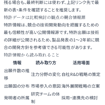
残る場合も、最終判断には使わず、上記リンク先で最
新の表・条件を確認することを推奨します。
特許データは比較検討の観点の競合情報源
特許情報は、競合の技術開発動向を把握するための
最も信頼性が高い公開情報源です。特許出願は技術
の詳細が公開されるため、製品発表の1〜2年前に競
合の開発方針を参考値できる可能性があります。
特許情報から読み取れること
情報
読み取り方
活用場面
出願件数の推
注力分野の変化
自社R&D戦略の策定
移
出願国の分布
市場参入の意図
海外展開戦略の立案
研究チームの体
発明者の所属
採用・連携先の検討
制