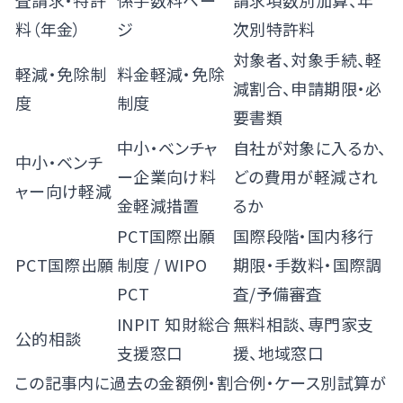
査請求・特許
係手数料ペー
請求項数別加算、年
料（年金）
ジ
次別特許料
対象者、対象手続、軽
軽減・免除制
料金軽減・免除
減割合、申請期限・必
度
制度
要書類
中小・ベンチャ
自社が対象に入るか、
中小・ベンチ
ー企業向け料
どの費用が軽減され
ャー向け軽減
金軽減措置
るか
PCT国際出願
国際段階・国内移行
PCT国際出願
制度
/
WIPO
期限・手数料・国際調
PCT
査/予備審査
INPIT 知財総合
無料相談、専門家支
公的相談
支援窓口
援、地域窓口
この記事内に過去の金額例・割合例・ケース別試算が