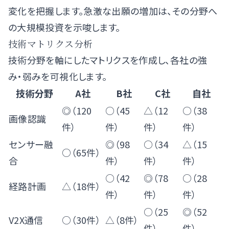
変化を把握します。急激な出願の増加は、その分野へ
の大規模投資を示唆します。
技術マトリクス分析
技術分野を軸にしたマトリクスを作成し、各社の強
み・弱みを可視化します。
技術分野
A社
B社
C社
自社
◎（120
○（45
△（12
○（38
画像認識
件）
件）
件）
件）
センサー融
◎（98
○（34
△（15
○（65件）
合
件）
件）
件）
○（42
◎（78
○（28
経路計画
△（18件）
件）
件）
件）
○（25
◎（52
V2X通信
○（30件）
△（8件）
件）
件）