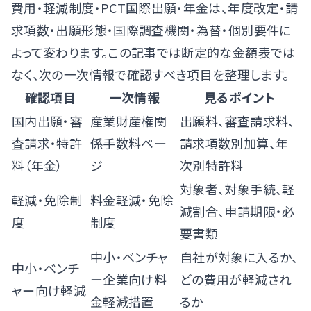
費用・軽減制度・PCT国際出願・年金は、年度改定・請
求項数・出願形態・国際調査機関・為替・個別要件に
よって変わります。この記事では断定的な金額表では
なく、次の一次情報で確認すべき項目を整理します。
確認項目
一次情報
見るポイント
国内出願・審
産業財産権関
出願料、審査請求料、
査請求・特許
係手数料ペー
請求項数別加算、年
料（年金）
ジ
次別特許料
対象者、対象手続、軽
軽減・免除制
料金軽減・免除
減割合、申請期限・必
度
制度
要書類
中小・ベンチャ
自社が対象に入るか、
中小・ベンチ
ー企業向け料
どの費用が軽減され
ャー向け軽減
金軽減措置
るか