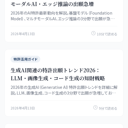
モーダルAI・エッジ推論の出願急増
2026年のAI特許最新動向を解説。基盤モデル（Foundation
Model）、マルチモーダルAI、エッジ推論の3分野で出願が急増
しており、日本企業がどう対応すべきかを具体的な出願データ
とともに分析します。
2026年4月13日
10分で読める
特許活用ガイド
生成AI関連の特許出願トレンド2026：
LLM・画像生成・コード生成の知財戦略
2026年の生成AI（Generative AI）特許出願トレンドを詳細に解
説。LLM、画像生成、コード生成の3分野で出願が急増しており、
権利化のポイントと注意すべき特許適格性の論点を整理しま
す。
2026年4月13日
9分で読める