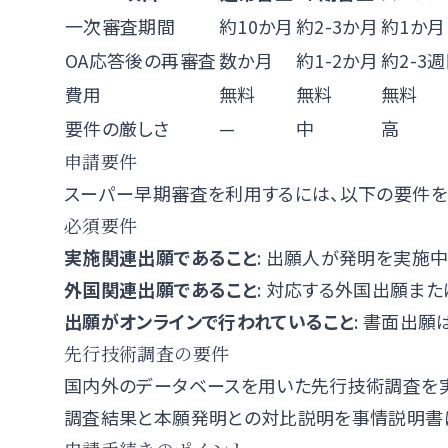
一次審査期間
約10か月
約2-3か月
約1か月
OA応答後の再審査
数か月
約1-2か月
約2-3
費用
無料
無料
無料
要件の厳しさ
—
中
高
申請要件
スーパー早期審査を利用するには、以下の要件を
必須要件
実施関連出願であること
: 出願人が発明を実施
外国関連出願であること
: 対応する外国出願ま
出願がオンラインで行われていること
: 書面出願
先行技術調査の要件
国内外のデータベースを用いた先行技術調査を
調査結果と本願発明との対比説明を事情説明書