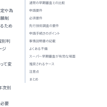
通常の早期審査との比較
改定や為
申請要件
出願制
必須要件
するため
先行技術調査の要件
申請手続きのポイント
個別判
事情説明書の記載
ージ
よくある不備
スーパー早期審査が有効な場面
よって変
推奨されるケース
注意点
まとめ
年次別
・必要