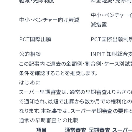
軽減・免除制度
料金軽減・免除制
中小・ベンチャー
中小・ベンチャー向け軽減
減措置
PCT国際出願
PCT国際出願制
公的相談
INPIT 知財総
この記事内に過去の金額例・割合例・ケース別試
条件を確認することを推奨します。
はじめに
スーパー早期審査は、通常の早期審査よりもさら
で通知され、最短で出願から数か月での権利化の
なります。本記事では、スーパー早期審査の要件
通常の早期審査との比較
項目
通常審査
早期審査
スーパ