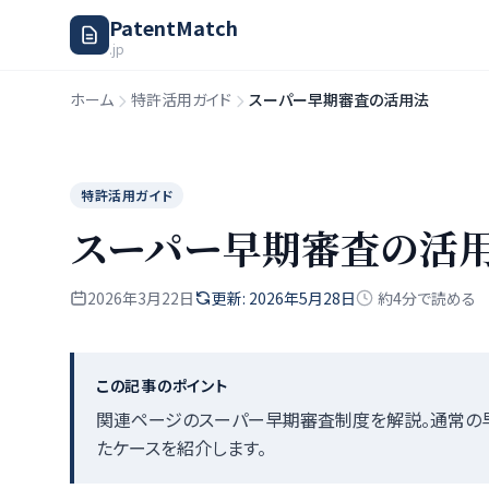
PatentMatch
.jp
ホーム
特許活用ガイド
スーパー早期審査の活用法
特許活用ガイド
スーパー早期審査の活
2026年3月22日
更新: 2026年5月28日
約4分で読める
この記事のポイント
関連ページのスーパー早期審査制度を解説。通常の
たケースを紹介します。