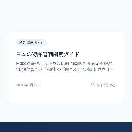
特許活用ガイド
日本の特許審判制度ガイド
日本の特許審判制度を包括的に解説。拒絶査定不服審
判、無効審判、訂正審判の手続きの流れ、費用、成立可能
性（個別条件に依存）、活用のポイントを紹介します。
2026年3月22日
5分で読める