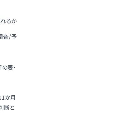
されるか
調査/予
新の表・
1か月
判断と