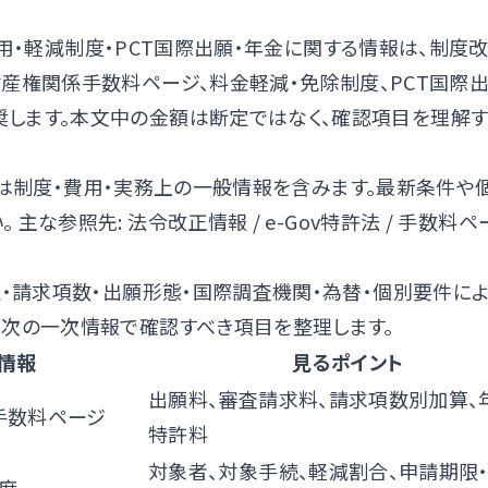
用・軽減制度・PCT国際出願・年金に関する情報は、制度
財産権関係手数料ページ
、
料金軽減・免除制度
、
PCT国際
します。本文中の金額は断定ではなく、確認項目を理解
は制度・費用・実務上の一般情報を含みます。最新条件や
。 主な参照先:
法令改正情報
/
e-Gov特許法
/
手数料ペ
）
定・請求項数・出願形態・国際調査機関・為替・個別要件に
、次の一次情報で確認すべき項目を整理します。
情報
見るポイント
出願料、審査請求料、請求項数別加算、
手数料ページ
特許料
対象者、対象手続、軽減割合、申請期限