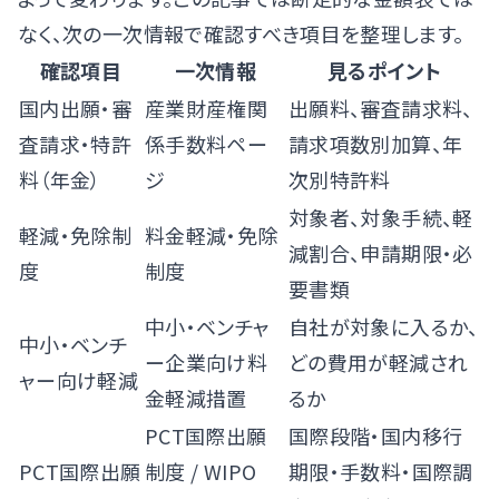
なく、次の一次情報で確認すべき項目を整理します。
確認項目
一次情報
見るポイント
国内出願・審
産業財産権関
出願料、審査請求料、
査請求・特許
係手数料ペー
請求項数別加算、年
料（年金）
ジ
次別特許料
対象者、対象手続、軽
軽減・免除制
料金軽減・免除
減割合、申請期限・必
度
制度
要書類
中小・ベンチャ
自社が対象に入るか、
中小・ベンチ
ー企業向け料
どの費用が軽減され
ャー向け軽減
金軽減措置
るか
PCT国際出願
国際段階・国内移行
PCT国際出願
制度
/
WIPO
期限・手数料・国際調