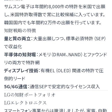
サムスン電子は年間約8,000件の特許を米国で出願
し、米国特許取得数で常に比較候補に入っています。
韓国国内でも年間約2万件の出願を行っています。
知財戦略の特徴
量と質の両立
：大量出願しつつ、標準必須特許（SEP）
で収益化
半導体の知財堀
：メモリ（DRAM、NAND）とファウンド
リの両方で特許網
ディスプレイ技術
：有機EL（OLED）関連の特許で圧
倒的リード
5G/6G通信
：通信SEPで安定的なライセンス収入
LGの知財ポートフォリオ
LGエレクトロニクス
スマートフォン事業からは撤退しましたが、家電、自動