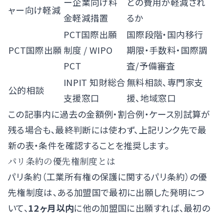
ー企業向け料
どの費用が軽減され
ャー向け軽減
金軽減措置
るか
PCT国際出願
国際段階・国内移行
PCT国際出願
制度
/
WIPO
期限・手数料・国際調
PCT
査/予備審査
INPIT 知財総合
無料相談、専門家支
公的相談
支援窓口
援、地域窓口
この記事内に過去の金額例・割合例・ケース別試算が
残る場合も、最終判断には使わず、上記リンク先で最
新の表・条件を確認することを推奨します。
パリ条約の優先権制度とは
パリ条約（工業所有権の保護に関するパリ条約）の優
先権制度は、ある加盟国で最初に出願した発明につ
いて、
12ヶ月以内
に他の加盟国に出願すれば、最初の