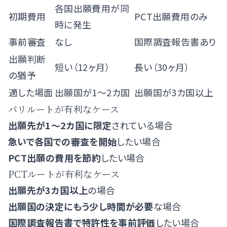
各国出願費用が同
初期費用
PCT出願費用のみ
時に発生
事前審査
なし
国際調査報告書あり
出願判断
短い（12ヶ月）
長い（30ヶ月）
の猶予
適した場面
出願国が1〜2カ国
出願国が3カ国以上
パリルートが有利なケース
出願先が1〜2カ国に限定
されている場合
急いで各国での審査を開始
したい場合
PCT出願の費用を節約
したい場合
PCTルートが有利なケース
出願先が3カ国以上
の場合
出願国の決定にもう少し時間が必要
な場合
国際調査報告書で特許性を事前評価
したい場合