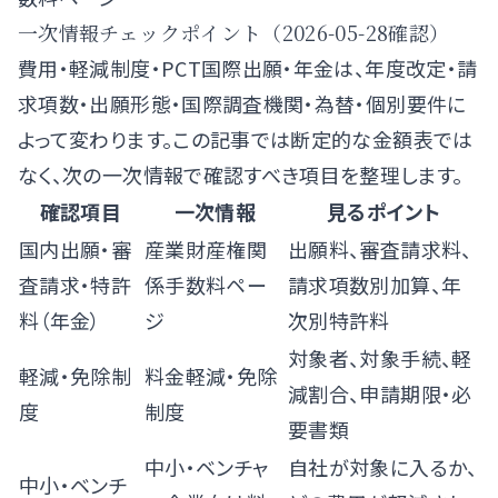
一次情報チェックポイント（2026-05-28確認）
費用・軽減制度・PCT国際出願・年金は、年度改定・請
求項数・出願形態・国際調査機関・為替・個別要件に
よって変わります。この記事では断定的な金額表では
なく、次の一次情報で確認すべき項目を整理します。
確認項目
一次情報
見るポイント
国内出願・審
産業財産権関
出願料、審査請求料、
査請求・特許
係手数料ペー
請求項数別加算、年
料（年金）
ジ
次別特許料
対象者、対象手続、軽
軽減・免除制
料金軽減・免除
減割合、申請期限・必
度
制度
要書類
中小・ベンチャ
自社が対象に入るか、
中小・ベンチ