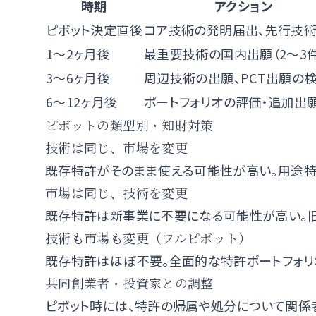
時期
アクション
ピボット決定直後
コア技術の発明届出、先行技
1〜2ヶ月後
最重要技術の国内出願（2〜3件
3〜6ヶ月後
周辺技術の出願、PCT出願の
6〜12ヶ月後
ポートフォリオの評価・追加出
ピボットの類型別・知財対策
技術は同じ、市場を変更
既存特許がそのまま使える可能性が高い。用途特
市場は同じ、技術を変更
既存特許は新事業に不要になる可能性が高い。
技術も市場も変更（フルピボット）
既存特許はほぼ不要。全面的な特許ポートフォリ
共同創業者・投資家との調整
ピボット時には、特許の帰属や処分について関係