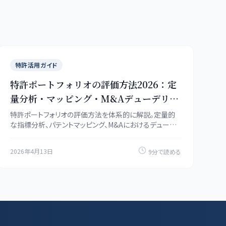
特許活用ガイド
特許ポートフォリオの評価方法2026：定
量分析・マッピング・M&Aデューデリジ
ェンス
特許ポートフォリオの評価方法を体系的に解説。定量的
な指標分析、パテントマッピング、M&Aにおけるデューデ
リジェンスの実務手順と、評価ツールの活用法をまとめま
す。
2026年4月13日
9分で読める