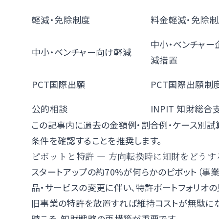
軽減・免除制度
料金軽減・免除制
中小・ベンチャー
中小・ベンチャー向け軽減
減措置
PCT国際出願
PCT国際出願制
公的相談
INPIT 知財総
この記事内に過去の金額例・割合例・ケース別試
条件を確認することを推奨します。
ピボットと特許 — 方向転換時に知財をどうす
スタートアップの約70%が何らかのピボット（事
品・サービスの変更に伴い、特許ポートフォリオの
旧事業の特許を放置すれば維持コストが無駄にな
時こそ、知財戦略の再構築が重要です。