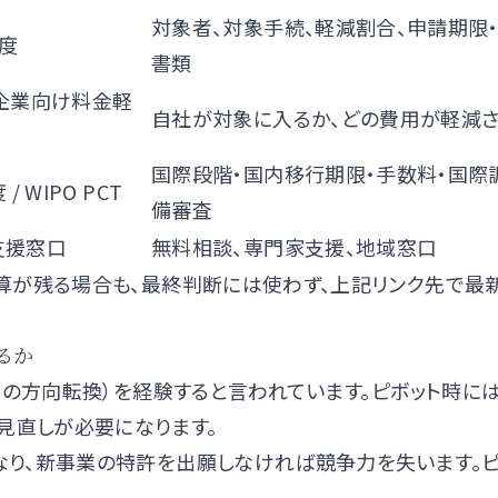
対象者、対象手続、軽減割合、申請期限
度
書類
企業向け料金軽
自社が対象に入るか、どの費用が軽減
国際段階・国内移行期限・手数料・国際
度
/
WIPO PCT
備審査
合支援窓口
無料相談、専門家支援、地域窓口
算が残る場合も、最終判断には使わず、上記リンク先で最
るか
業の方向転換）を経験すると言われています。ピボット時には
見直しが必要になります。
り、新事業の特許を出願しなければ競争力を失います。ピ