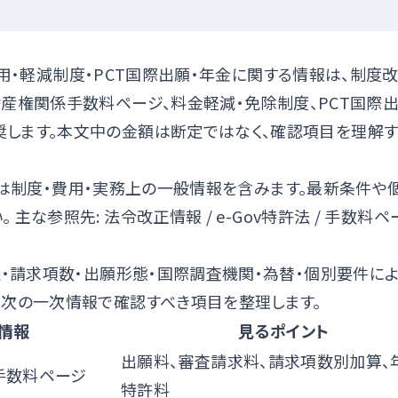
用・軽減制度・PCT国際出願・年金に関する情報は、制度
財産権関係手数料ページ
、
料金軽減・免除制度
、
PCT国際
します。本文中の金額は断定ではなく、確認項目を理解
は制度・費用・実務上の一般情報を含みます。最新条件や
。 主な参照先:
法令改正情報
/
e-Gov特許法
/
手数料ペ
）
定・請求項数・出願形態・国際調査機関・為替・個別要件に
、次の一次情報で確認すべき項目を整理します。
情報
見るポイント
出願料、審査請求料、請求項数別加算、
手数料ページ
特許料