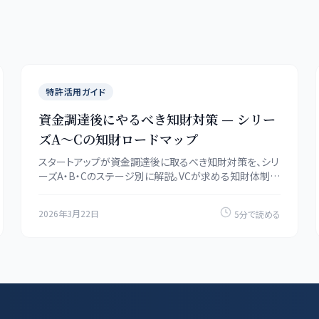
特許活用ガイド
資金調達後にやるべき知財対策 — シリー
ズA〜Cの知財ロードマップ
スタートアップが資金調達後に取るべき知財対策を、シリ
ーズA・B・Cのステージ別に解説。VCが求める知財体制、
出願戦略、ポートフォリオ構築の実践的なロードマップを
紹介。
2026年3月22日
5分で読める