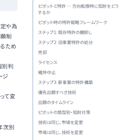
ピボットと特許 — 方向転換時に知財をどう
するか
ピボット時の特許戦略フレームワーク
改定や為
ステップ1: 既存特許の棚卸し
出願制
ステップ2: 旧事業特許の処分
するため
売却
ライセンス
個別判
維持中止
ージ
ステップ3: 新事業の特許構築
優先出願すべき技術
よって変
出願のタイムライン
ピボットの類型別・知財対策
技術は同じ、市場を変更
年次別
市場は同じ、技術を変更