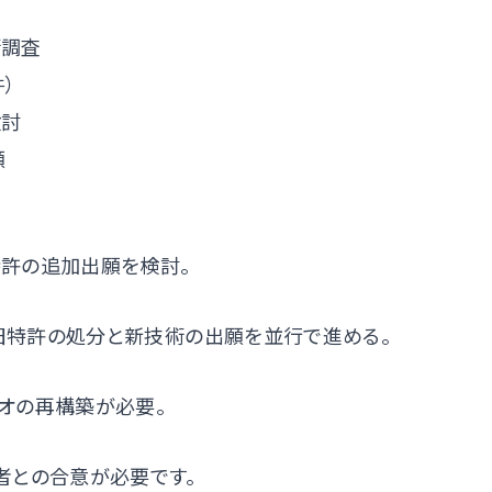
術調査
）
検討
願
許の追加出願を検討。
旧特許の処分と新技術の出願を並行で進める。
オの再構築が必要。
者との合意が必要です。