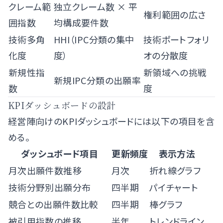
クレーム範
独立クレーム数 × 平
権利範囲の広さ
囲指数
均構成要件数
技術多角
HHI（IPC分類の集中
技術ポートフォリ
化度
度）
オの分散度
新規性指
新領域への挑戦
新規IPC分類の出願率
数
度
KPIダッシュボードの設計
経営陣向けのKPIダッシュボードには以下の項目を含
める。
ダッシュボード項目
更新頻度
表示方法
月次出願件数推移
月次
折れ線グラフ
技術分野別出願分布
四半期
パイチャート
競合との出願件数比較
四半期
棒グラフ
被引用指数の推移
半年
トレンドライン