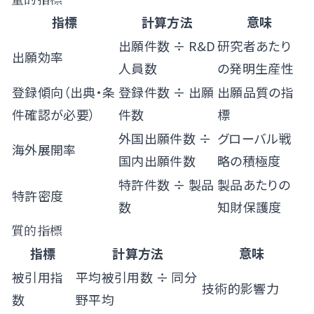
指標
計算方法
意味
出願件数 ÷ R&D
研究者あたり
出願効率
人員数
の発明生産性
登録傾向（出典・条
登録件数 ÷ 出願
出願品質の指
件確認が必要）
件数
標
外国出願件数 ÷
グローバル戦
海外展開率
国内出願件数
略の積極度
特許件数 ÷ 製品
製品あたりの
特許密度
数
知財保護度
質的指標
指標
計算方法
意味
被引用指
平均被引用数 ÷ 同分
技術的影響力
数
野平均