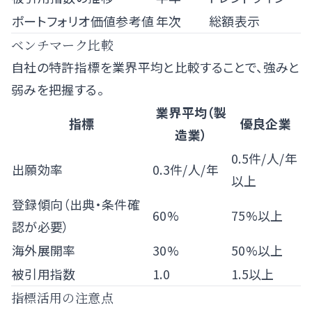
ポートフォリオ価値参考値
年次
総額表示
ベンチマーク比較
自社の特許指標を業界平均と比較することで、強みと
弱みを把握する。
業界平均（製
指標
優良企業
造業）
0.5件/人/年
出願効率
0.3件/人/年
以上
登録傾向（出典・条件確
60%
75%以上
認が必要）
海外展開率
30%
50%以上
被引用指数
1.0
1.5以上
指標活用の注意点