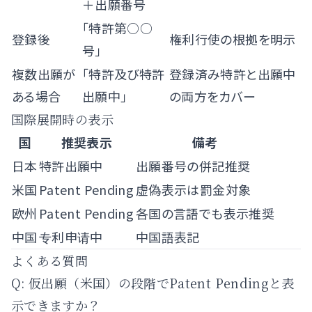
＋出願番号
「特許第○○
登録後
権利行使の根拠を明示
号」
複数出願が
「特許及び特許
登録済み特許と出願中
ある場合
出願中」
の両方をカバー
国際展開時の表示
国
推奨表示
備考
日本
特許出願中
出願番号の併記推奨
米国
Patent Pending
虚偽表示は罰金対象
欧州
Patent Pending
各国の言語でも表示推奨
中国
专利申请中
中国語表記
よくある質問
Q: 仮出願（米国）の段階でPatent Pendingと表
示できますか？