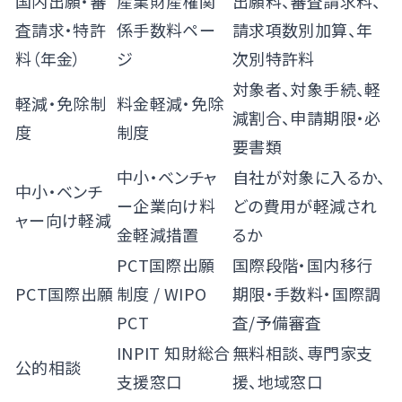
国内出願・審
産業財産権関
出願料、審査請求料、
査請求・特許
係手数料ペー
請求項数別加算、年
料（年金）
ジ
次別特許料
対象者、対象手続、軽
軽減・免除制
料金軽減・免除
減割合、申請期限・必
度
制度
要書類
中小・ベンチャ
自社が対象に入るか、
中小・ベンチ
ー企業向け料
どの費用が軽減され
ャー向け軽減
金軽減措置
るか
PCT国際出願
国際段階・国内移行
PCT国際出願
制度
/
WIPO
期限・手数料・国際調
PCT
査/予備審査
INPIT 知財総合
無料相談、専門家支
公的相談
支援窓口
援、地域窓口