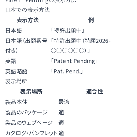
日本での表示方法
表示方法
例
日本語
「特許出願中」
日本語（出願番号
「特許出願中（特願2026-
付き）
○○○○○○）」
英語
「Patent Pending」
英語略語
「Pat. Pend.」
表示場所
表示場所
適合性
製品本体
最適
製品のパッケージ
適
製品のウェブページ
適
カタログ・パンフレット
適