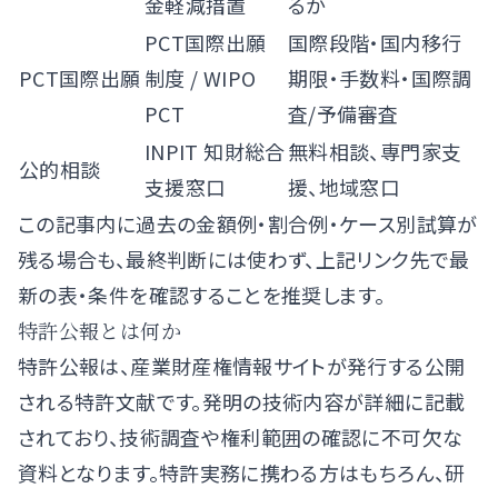
金軽減措置
るか
PCT国際出願
国際段階・国内移行
PCT国際出願
制度
/
WIPO
期限・手数料・国際調
PCT
査/予備審査
INPIT 知財総合
無料相談、専門家支
公的相談
支援窓口
援、地域窓口
この記事内に過去の金額例・割合例・ケース別試算が
残る場合も、最終判断には使わず、上記リンク先で最
新の表・条件を確認することを推奨します。
特許公報とは何か
特許公報は、産業財産権情報サイトが発行する公開
される特許文献です。発明の技術内容が詳細に記載
されており、技術調査や権利範囲の確認に不可欠な
資料となります。特許実務に携わる方はもちろん、研