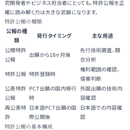
究開発者やビジネス担当者にとっても、特許公報を正
確に読み解く力は大きな武器になります。
特許公報の種類
公報の種
発行タイミング
主な用途
類
公開特許
先行技術調査、競
出願から18ヶ月後
公報
合分析
権利範囲の確認、
特許公報
特許登録時
侵害判断
公表特許
PCT出願の国内移行
外国出願の技術内
公報
時
容確認
再公表特
日本語PCT出願の国
日本語での内容確
許
際公開後
認
特許公報の基本構成