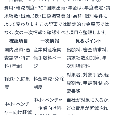
費用・軽減制度・PCT国際出願・年金は、年度改定・請
求項数・出願形態・国際調査機関・為替・個別要件に
よって変わります。この記事では断定的な金額表では
なく、次の一次情報で確認すべき項目を整理します。
確認項目
一次情報
見るポイント
国内出願・審
産業財産権関
出願料、審査請求料、
査請求・特許
係手数料ペー
請求項数別加算、年
料（年金）
ジ
次別特許料
対象者、対象手続、軽
軽減・免除制
料金軽減・免除
減割合、申請期限・必
度
制度
要書類
中小・ベンチャ
自社が対象に入るか、
中小・ベンチ
ー企業向け料
どの費用が軽減され
ャー向け軽減