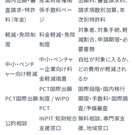
国内出願・審
産業財産権関
出願料、審査請求料、
査請求・特許
係手数料ペー
請求項数別加算、年
料（年金）
ジ
次別特許料
対象者、対象手続、軽
軽減・免除制
料金軽減・免除
減割合、申請期限・必
度
制度
要書類
中小・ベンチャ
自社が対象に入るか、
中小・ベンチ
ー企業向け料
どの費用が軽減され
ャー向け軽減
金軽減措置
るか
PCT国際出願
国際段階・国内移行
PCT国際出願
制度
/
WIPO
期限・手数料・国際調
PCT
査/予備審査
INPIT 知財総合
無料相談、専門家支
公的相談
支援窓口
援、地域窓口