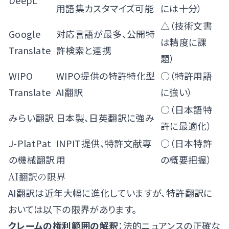
DeepL
用語集カスタマイズ可能
には十分）
△（技術文書
Google
対応言語が最多、公開特
は精度に課
Translate
許検索と連携
題）
WIPO
WIPO提供の特許特化型
○（特許用語
Translate
AI翻訳
に強い）
○（日本語特
みらい翻訳
日本製、日英翻訳に強み
許に最適化）
J-PlatPat
INPIT提供、特許文献専
○（日本特許
の機械翻訳
用
の概要把握）
AI翻訳の限界
AI翻訳は近年大幅に進化していますが、特許翻訳に
おいては以下の限界があります。
クレームの権利範囲の解釈
：法的ニュアンスの正確な