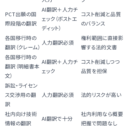
AI翻訳＋人力チ
PCT出願の国
コスト削減と品質
ェック（ポストエ
際段階の翻訳
のバランス
ディット）
各国移行時の
権利範囲に直接影
人力翻訳必須
翻訳（クレーム）
響する法的文書
各国移行時の
AI翻訳＋人力チ
コスト削減しつつ
翻訳（明細書本
ェック
品質を担保
文）
訴訟・ライセン
ス交渉用の翻
人力翻訳必須
法的リスクが高い
訳
社内向け技術
社内利用なら概要
AI翻訳で十分
情報の翻訳
把握で問題なし