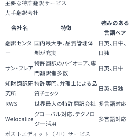
主要な特許翻訳サービス
大手翻訳会社
強みのある
会社名
特徴
言語ペア
翻訳センタ
国内最大手、品質管理体
日英、日中、
ー
制が充実
日独
特許翻訳のパイオニア、専
サン・フレア
日英、日中
門翻訳者多数
知財翻訳研
特許専門、弁理士による品
日英、日独
究所
質チェック
RWS
世界最大の特許翻訳会社
多言語対応
グローバル対応、テクノロ
Welocalize
多言語対応
ジー活用
ポストエディット（PE）サービス