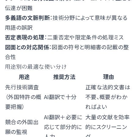
伝達が困難
多義語の文脈判断
：技術分野によって意味が異なる
用語の誤訳
否定表現の処理
：二重否定や限定条件の処理ミス
図面との対応関係
：図面の符号と明細書の記載の整
合性
用途別の最適な使い分け
用途
推奨方法
理由
先行技術調査
正確な法的文書は
（外国特許の概
AI翻訳で十分
不要、概要がわか
要把握）
ればよい
AI翻訳＋必要に
大量の文献を効率
競合の外国出
応じて部分的に
的にスクリーニン
願の監視
人力
グ