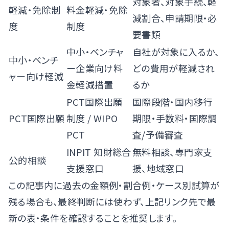
対象者、対象手続、軽
軽減・免除制
料金軽減・免除
減割合、申請期限・必
度
制度
要書類
中小・ベンチャ
自社が対象に入るか、
中小・ベンチ
ー企業向け料
どの費用が軽減され
ャー向け軽減
金軽減措置
るか
PCT国際出願
国際段階・国内移行
PCT国際出願
制度
/
WIPO
期限・手数料・国際調
PCT
査/予備審査
INPIT 知財総合
無料相談、専門家支
公的相談
支援窓口
援、地域窓口
この記事内に過去の金額例・割合例・ケース別試算が
残る場合も、最終判断には使わず、上記リンク先で最
新の表・条件を確認することを推奨します。