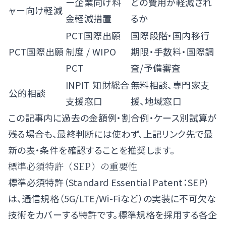
ー企業向け料
どの費用が軽減され
ャー向け軽減
金軽減措置
るか
PCT国際出願
国際段階・国内移行
PCT国際出願
制度
/
WIPO
期限・手数料・国際調
PCT
査/予備審査
INPIT 知財総合
無料相談、専門家支
公的相談
支援窓口
援、地域窓口
この記事内に過去の金額例・割合例・ケース別試算が
残る場合も、最終判断には使わず、上記リンク先で最
新の表・条件を確認することを推奨します。
標準必須特許（SEP）の重要性
標準必須特許（Standard Essential Patent：SEP）
は、通信規格（5G/LTE/Wi-Fiなど）の実装に不可欠な
技術をカバーする特許です。標準規格を採用する各企