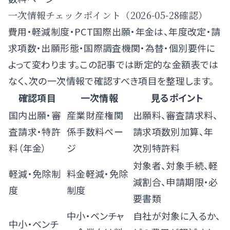
一次情報チェックポイント（2026-05-28確認）
費用・軽減制度・PCT国際出願・年金は、年度改定・請
求項数・出願形態・国際調査機関・為替・個別要件に
よって変わります。この記事では断定的な金額表では
なく、次の一次情報で確認すべき項目を整理します。
確認項目
一次情報
見るポイント
国内出願・審
産業財産権関
出願料、審査請求料、
査請求・特許
係手数料ペー
請求項数別加算、年
料（年金）
ジ
次別特許料
対象者、対象手続、軽
軽減・免除制
料金軽減・免除
減割合、申請期限・必
度
制度
要書類
中小・ベンチャ
自社が対象に入るか、
中小・ベンチ