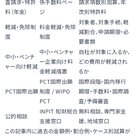
査請求・特許
係手数料ペー
請求項数別加算、年
料（年金）
ジ
次別特許料
対象者、対象手続、軽
軽減・免除制
料金軽減・免除
減割合、申請期限・必
度
制度
要書類
中小・ベンチャ
自社が対象に入るか、
中小・ベンチ
ー企業向け料
どの費用が軽減され
ャー向け軽減
金軽減措置
るか
PCT国際出願
国際段階・国内移行
PCT国際出願
制度
/
WIPO
期限・手数料・国際調
PCT
査/予備審査
INPIT 知財総合
無料相談、専門家支
公的相談
支援窓口
援、地域窓口
この記事内に過去の金額例・割合例・ケース別試算が