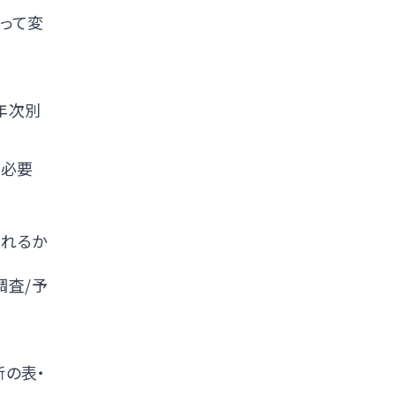
よって変
年次別
・必要
されるか
調査/予
新の表・