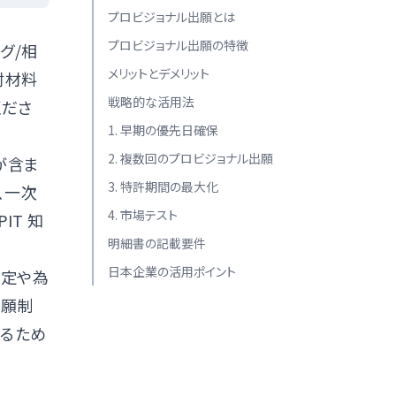
プロビジョナル出願とは
プロビジョナル出願の特徴
グ/相
メリットとデメリット
討材料
戦略的な活用法
くださ
1. 早期の優先日確保
2. 複数回のプロビジョナル出願
が含ま
3. 特許期間の最大化
、一次
4. 市場テスト
PIT 知
明細書の記載要件
日本企業の活用ポイント
改定や為
出願制
するため