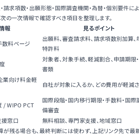
定・請求項数・出願形態・国際調査機関・為替・個別要件に
、次の一次情報で確認すべき項目を整理します。
情報
見るポイント
出願料、審査請求料、請求項数別加算、
手数料ページ
特許料
対象者、対象手続、軽減割合、申請期限
度
書類
企業向け料金軽
自社が対象に入るか、どの費用が軽減
国際段階・国内移行期限・手数料・国際
度
/
WIPO PCT
備審査
合支援窓口
無料相談、専門家支援、地域窓口
算が残る場合も、最終判断には使わず、上記リンク先で最