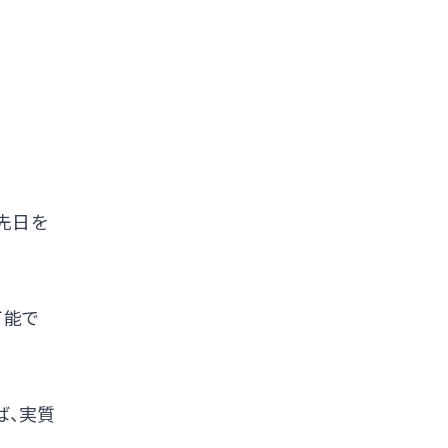
先日を
可能で
ば、実質