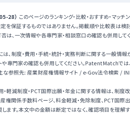
5-28）
このページのランキング・比較・おすすめ・マッチン
選定を保証するものではありません。掲載順や比較表は検
応可否は、一次情報や各専門家・相談窓口の確認も併用して
には、制度・費用・手続・統計・実務判断に関する一般情報
専門家の確認も併用してください。PatentMatchでは
主な参照先:
産業財産権情報サイト
/
e-Gov法令検索
/
IN
用・軽減制度・PCT国際出願・年金に関する情報は、制度
財産権関係手数料ページ
、
料金軽減・免除制度
、
PCT国際
します。本文中の金額は断定ではなく、確認項目を理解
）