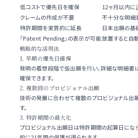
低コストで優先日を確保
12ヶ月以内
クレームの作成が不要
不十分な明細
特許期間を実質的に延長
日本出願の基
「Patent Pending」の表示が可能
放置すると自
戦略的な活用法
1. 早期の優先日確保
発明の着想段階で仮出願を行い、詳細な明細書
確保できます。
2. 複数回のプロビジョナル出願
技術の発展に合わせて複数のプロビジョナル出願
す。
3. 特許期間の最大化
プロビジョナル出願日は特許期間の起算日になら
的に21年間の保護が得られます。