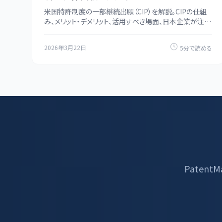
米国特許制度の一部継続出願（CIP）を解説。CIPの仕組
み、メリット・デメリット、活用すべき場面、日本企業が注意
すべきポイントを紹介します。
2026年3月22日
5分で読める
Paten