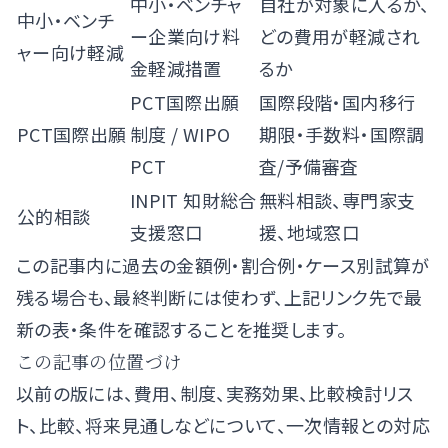
中小・ベンチャ
自社が対象に入るか、
中小・ベンチ
ー企業向け料
どの費用が軽減され
ャー向け軽減
金軽減措置
るか
PCT国際出願
国際段階・国内移行
PCT国際出願
制度
/
WIPO
期限・手数料・国際調
PCT
査/予備審査
INPIT 知財総合
無料相談、専門家支
公的相談
支援窓口
援、地域窓口
この記事内に過去の金額例・割合例・ケース別試算が
残る場合も、最終判断には使わず、上記リンク先で最
新の表・条件を確認することを推奨します。
この記事の位置づけ
以前の版には、費用、制度、実務効果、比較検討リス
ト、比較、将来見通しなどについて、一次情報との対応