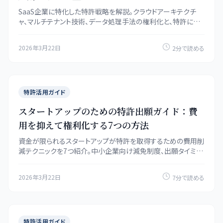
SaaS企業に特化した特許戦略を解説。クラウドアーキテクチ
ャ、マルチテナント技術、データ処理手法の権利化と、特許によ
る競争優位の構築方法を紹介します。
2026年3月22日
2分で読める
特許活用ガイド
スタートアップのための特許出願ガイド：費
用を抑えて権利化する7つの方法
資金が限られるスタートアップが特許を取得するための費用削
減テクニックを7つ紹介。中小企業向け減免制度、出願タイミン
グの最適化、弁理士費用の交渉術など実務的なノウハウを解説
します。
2026年3月22日
7分で読める
特許活用ガイド