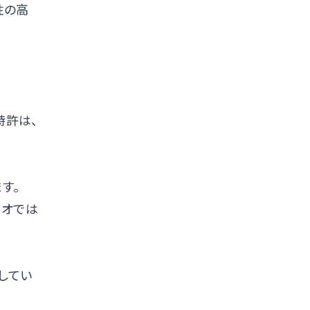
性の高
特許は、
す。
リオでは
供してい