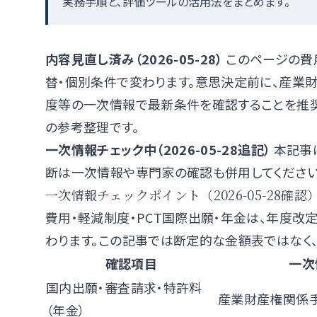
実務手順と、評価ツールの活用法をまとめます。
内容見直し済み（2026-05-28）
このページの費
替・個別条件で変わります。意思決定前に、
産業
度
等の一次情報で最新条件を確認することを推奨
の参考整理です。
一次情報チェック中（2026-05-28追記）
本記事
断は一次情報や専門家の確認も併用してください
一次情報チェックポイント（2026-05-28確認
費用・軽減制度・PCT国際出願・年金は、年度改
わります。この記事では断定的な金額表ではなく
確認項目
一次
国内出願・審査請求・特許料
産業財産権関係
（年金）