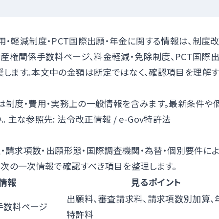
用・軽減制度・PCT国際出願・年金に関する情報は、制度
財産権関係手数料ページ
、
料金軽減・免除制度
、
PCT国際
します。本文中の金額は断定ではなく、確認項目を理解
は制度・費用・実務上の一般情報を含みます。最新条件や
。 主な参照先:
法令改正情報
/
e-Gov特許法
）
定・請求項数・出願形態・国際調査機関・為替・個別要件に
、次の一次情報で確認すべき項目を整理します。
情報
見るポイント
出願料、審査請求料、請求項数別加算、
手数料ページ
特許料