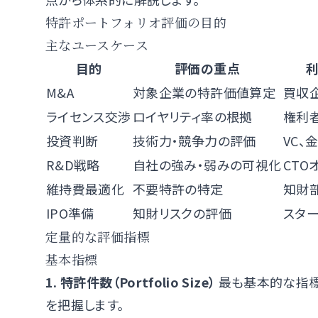
特許ポートフォリオ評価の目的
主なユースケース
目的
評価の重点
M&A
対象企業の特許価値算定
買収企
ライセンス交渉
ロイヤリティ率の根拠
権利
投資判断
技術力・競争力の評価
VC、
R&D戦略
自社の強み・弱みの可視化
CTO
維持費最適化
不要特許の特定
知財
IPO準備
知財リスクの評価
スタ
定量的な評価指標
基本指標
1. 特許件数（Portfolio Size）
最も基本的な指標
を把握します。