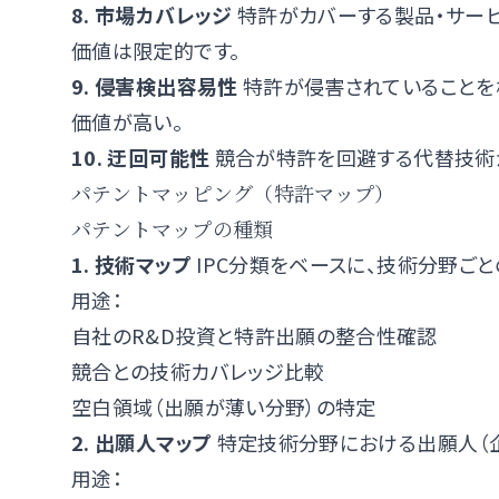
8. 市場カバレッジ
特許がカバーする製品・サー
価値は限定的です。
9. 侵害検出容易性
特許が侵害されていることを
価値が高い。
10. 迂回可能性
競合が特許を回避する代替技術
パテントマッピング（特許マップ）
パテントマップの種類
1. 技術マップ
IPC分類をベースに、技術分野ご
用途：
自社のR&D投資と特許出願の整合性確認
競合との技術カバレッジ比較
空白領域（出願が薄い分野）の特定
2. 出願人マップ
特定技術分野における出願人（企
用途：