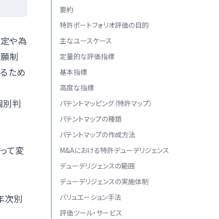
要約
特許ポートフォリオ評価の目的
改定や為
主なユースケース
出願制
定量的な評価指標
するため
基本指標
高度な指標
個別判
パテントマッピング（特許マップ）
パテントマップの種類
パテントマップの作成方法
よって変
M&Aにおける特許デューデリジェンス
デューデリジェンスの範囲
デューデリジェンスの実施体制
年次別
バリュエーション手法
評価ツール・サービス