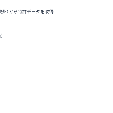
net（欧州）から特許データを取得
）