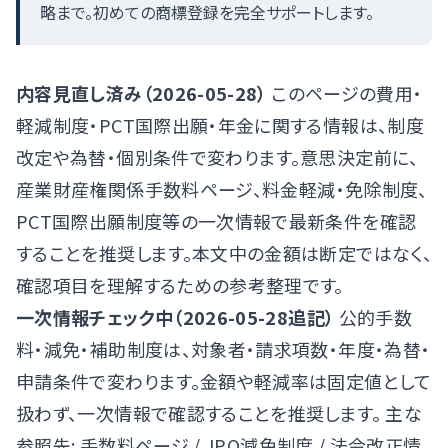
略まで。初めての商標登録を完全サポートします。
内容見直し済み（2026-05-28）
このページの費用・
軽減制度・PCT国際出願・年金に関する情報は、制度
改定や為替・個別条件で変わります。意思決定前に、
産業財産権関係手数料ページ
、
料金軽減・免除制度
、
PCT国際出願制度
等の一次情報で最新条件を確認
することを推奨します。本文中の金額は断定ではなく、
確認項目を理解するための参考整理です。
一次情報チェック中（2026-05-28追記）
公的手数
料・減免・補助制度は、対象者・請求項数・年度・為替・
申請条件で変わります。金額や軽減率は固定値として
扱わず、一次情報で確認することを推奨します。 主な
参照先:
手数料ページ
/
JPO減免制度
/
法令改正情