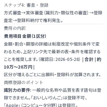
ステップ4: 審査・登録
方式審査→実体審査（識別力・類似性の審査）→登録
査定→登録料納付で権利発生。
費用の内訳
費用項目
金額（1区分）
金額・割合・期限の詳細は制度改定や個別条件で変
わるため、上記リンク先で最新の表・条件を確認する
ことを推奨します。（確認日: 2026-05-28） |
合計
|
約
10万〜20万円
|
区分が増えるごとに出願料・登録料が加算されます。
商標登録のポイント
識別力の要件
: 一般的な名称や品質を表す語句は登
録できません。「おいしいりんご」は登録不可、
「Apple」（コンピュータ分野）は登録可。