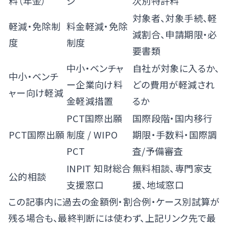
料（年金）
ジ
次別特許料
対象者、対象手続、軽
軽減・免除制
料金軽減・免除
減割合、申請期限・必
度
制度
要書類
中小・ベンチャ
自社が対象に入るか、
中小・ベンチ
ー企業向け料
どの費用が軽減され
ャー向け軽減
金軽減措置
るか
PCT国際出願
国際段階・国内移行
PCT国際出願
制度
/
WIPO
期限・手数料・国際調
PCT
査/予備審査
INPIT 知財総合
無料相談、専門家支
公的相談
支援窓口
援、地域窓口
この記事内に過去の金額例・割合例・ケース別試算が
残る場合も、最終判断には使わず、上記リンク先で最