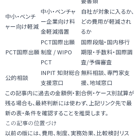
要書類
中小・ベンチャ
自社が対象に入るか、
中小・ベンチ
ー企業向け料
どの費用が軽減され
ャー向け軽減
金軽減措置
るか
PCT国際出願
国際段階・国内移行
PCT国際出願
制度
/
WIPO
期限・手数料・国際調
PCT
査/予備審査
INPIT 知財総合
無料相談、専門家支
公的相談
支援窓口
援、地域窓口
この記事内に過去の金額例・割合例・ケース別試算が
残る場合も、最終判断には使わず、上記リンク先で最
新の表・条件を確認することを推奨します。
この記事の位置づけ
以前の版には、費用、制度、実務効果、比較検討リス