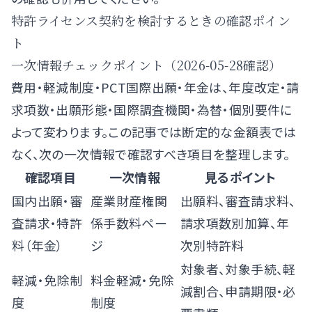
特許ライセンス契約を検討するときの確認ポイン
ト
一次情報チェックポイント（2026-05-28確認）
費用・軽減制度・PCT国際出願・年金は、年度改定・請
求項数・出願形態・国際調査機関・為替・個別要件に
よって変わります。この記事では断定的な金額表では
なく、次の一次情報で確認すべき項目を整理します。
確認項目
一次情報
見るポイント
国内出願・審
産業財産権関
出願料、審査請求料、
査請求・特許
係手数料ペー
請求項数別加算、年
料（年金）
ジ
次別特許料
対象者、対象手続、軽
軽減・免除制
料金軽減・免除
減割合、申請期限・必
度
制度