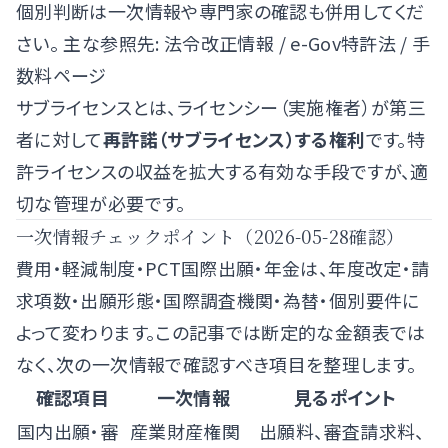
個別判断は一次情報や専門家の確認も併用してくだ
さい。 主な参照先:
法令改正情報
/
e-Gov特許法
/
手
数料ページ
サブライセンスとは、ライセンシー（実施権者）が第三
者に対して
再許諾（サブライセンス）する権利
です。特
許ライセンスの収益を拡大する有効な手段ですが、適
切な管理が必要です。
一次情報チェックポイント（2026-05-28確認）
費用・軽減制度・PCT国際出願・年金は、年度改定・請
求項数・出願形態・国際調査機関・為替・個別要件に
よって変わります。この記事では断定的な金額表では
なく、次の一次情報で確認すべき項目を整理します。
確認項目
一次情報
見るポイント
国内出願・審
産業財産権関
出願料、審査請求料、