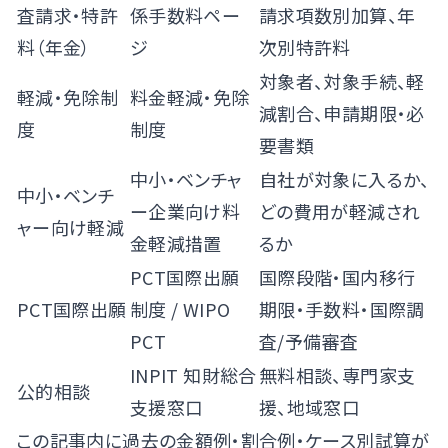
査請求・特許
係手数料ペー
請求項数別加算、年
料（年金）
ジ
次別特許料
対象者、対象手続、軽
軽減・免除制
料金軽減・免除
減割合、申請期限・必
度
制度
要書類
中小・ベンチャ
自社が対象に入るか、
中小・ベンチ
ー企業向け料
どの費用が軽減され
ャー向け軽減
金軽減措置
るか
PCT国際出願
国際段階・国内移行
PCT国際出願
制度
/
WIPO
期限・手数料・国際調
PCT
査/予備審査
INPIT 知財総合
無料相談、専門家支
公的相談
支援窓口
援、地域窓口
この記事内に過去の金額例・割合例・ケース別試算が