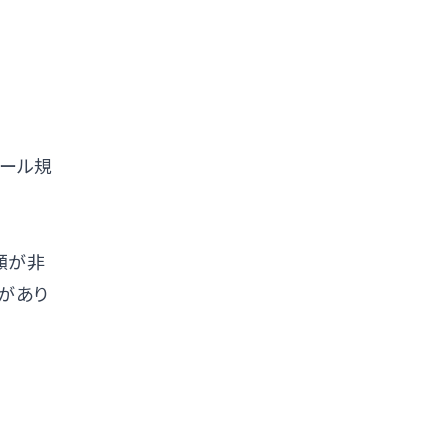
オール規
願が非
があり