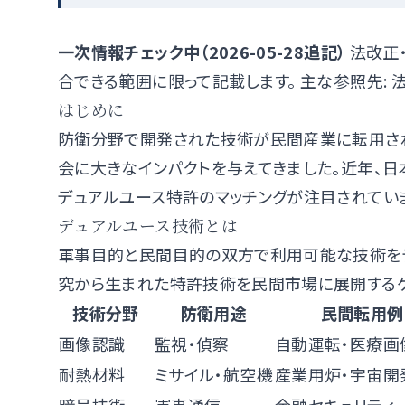
一次情報チェック中（2026-05-28追記）
法改正
合できる範囲に限って記載します。 主な参照先:
はじめに
防衛分野で開発された技術が民間産業に転用される
会に大きなインパクトを与えてきました。近年、
デュアルユース特許のマッチングが注目されてい
デュアルユース技術とは
軍事目的と民間目的の双方で利用可能な技術を
究から生まれた特許技術を民間市場に展開するケ
技術分野
防衛用途
民間転用例
画像認識
監視・偵察
自動運転・医療画
耐熱材料
ミサイル・航空機
産業用炉・宇宙開