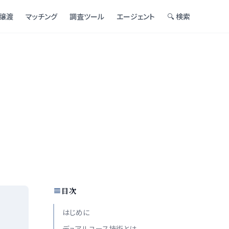
譲渡
マッチング
調査ツール
エージェント
🔍 検索
目次
はじめに
デュアルユース技術とは