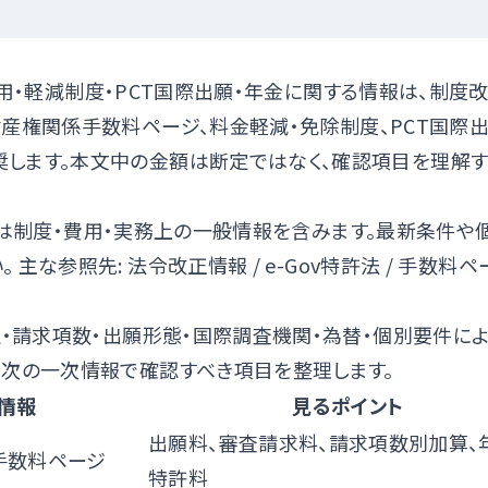
用・軽減制度・PCT国際出願・年金に関する情報は、制度
財産権関係手数料ページ
、
料金軽減・免除制度
、
PCT国際
します。本文中の金額は断定ではなく、確認項目を理解
は制度・費用・実務上の一般情報を含みます。最新条件や
。 主な参照先:
法令改正情報
/
e-Gov特許法
/
手数料ペ
）
定・請求項数・出願形態・国際調査機関・為替・個別要件に
、次の一次情報で確認すべき項目を整理します。
情報
見るポイント
出願料、審査請求料、請求項数別加算、
手数料ページ
特許料