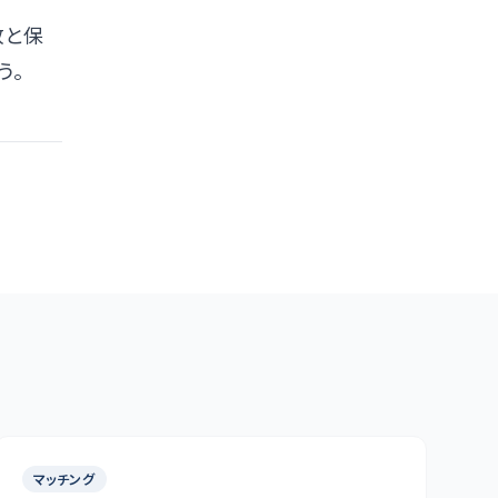
放と保
う。
マッチング