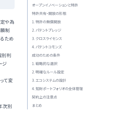
オープンイノベーションと特許
特許共有・開放の形態
改定や為
1. 特許の無償開放
出願制
2. パテントプレッジ
するため
3. クロスライセンス
4. パテントコモンズ
個別判
成功のための条件
ージ
1. 戦略的な選択
2. 明確なルール設定
よって変
3. エコシステムの設計
4. 知財ポートフォリオの全体管理
契約上の注意点
年次別
まとめ