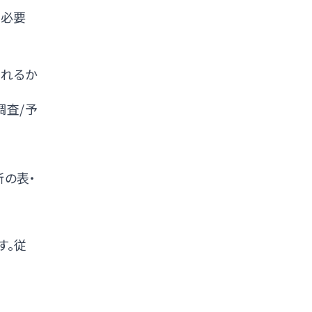
・必要
されるか
調査/予
新の表・
す。従