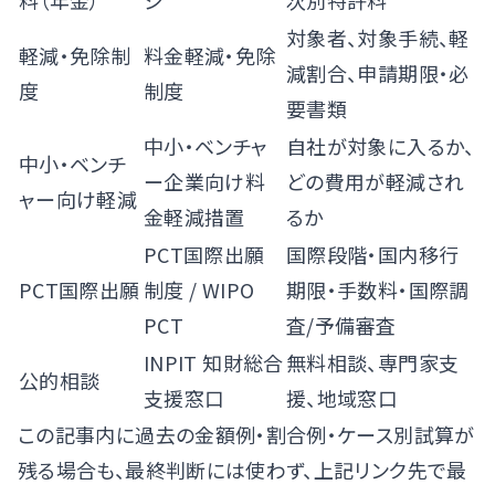
料（年金）
ジ
次別特許料
対象者、対象手続、軽
軽減・免除制
料金軽減・免除
減割合、申請期限・必
度
制度
要書類
中小・ベンチャ
自社が対象に入るか、
中小・ベンチ
ー企業向け料
どの費用が軽減され
ャー向け軽減
金軽減措置
るか
PCT国際出願
国際段階・国内移行
PCT国際出願
制度
/
WIPO
期限・手数料・国際調
PCT
査/予備審査
INPIT 知財総合
無料相談、専門家支
公的相談
支援窓口
援、地域窓口
この記事内に過去の金額例・割合例・ケース別試算が
残る場合も、最終判断には使わず、上記リンク先で最