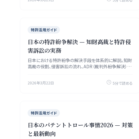
特許活用ガイド
日本の特許紛争解決 — 知財高裁と特許侵
害訴訟の実務
日本における特許紛争の解決手段を体系的に解説。知財
高裁の役割、侵害訴訟の流れ、ADR（裁判外紛争解決）、
差止請求と損害賠償の実務を整理します。
2026年3月22日
5分で読める
特許活用ガイド
日本のパテントトロール事情2026 — 対策
と最新動向