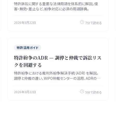
特許訴訟に関する重要な法律用語を体系的に解説。侵
害・無効・差止など、紛争対応に必須の用語辞典。
2026年3月22日
7分で読める
特許活用ガイド
特許紛争のADR — 調停と仲裁で訴訟リス
クを回避する
特許紛争における裁判外紛争解決手続（ADR）を解説。
調停と仲裁の違い、WIPO仲裁センターの活用、ADRのメ
リット・デメリットを紹介します。
2026年3月22日
5分で読める