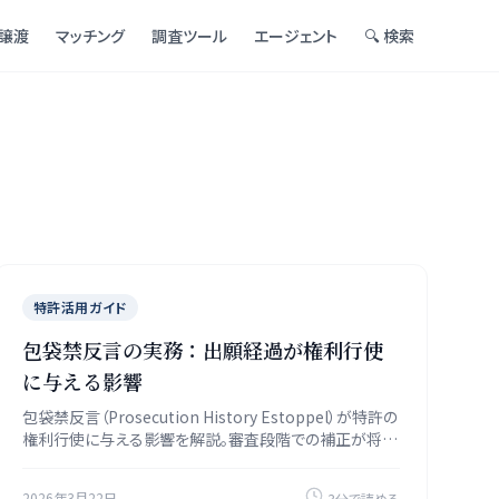
譲渡
マッチング
調査ツール
エージェント
🔍 検索
特許活用ガイド
包袋禁反言の実務：出願経過が権利行使
に与える影響
包袋禁反言（Prosecution History Estoppel）が特許の
権利行使に与える影響を解説。審査段階での補正が将来
の均等論主張をどう制限するかを具体例で紹介します。
2026年3月22日
3分で読める