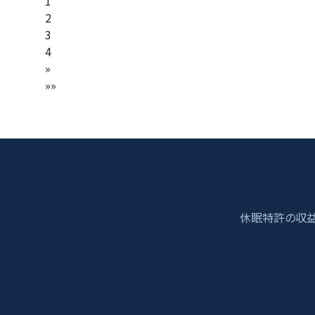
1
2
3
4
»
»»
休眠特許の収益