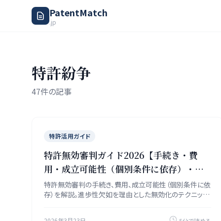
PatentMatch
.jp
特許紛争
47件の記事
特許活用ガイド
特許無効審判ガイド2026【手続き・費
用・成立可能性（個別条件に依存）・進
歩性の攻め方】
特許無効審判の手続き、費用、成立可能性（個別条件に依
存）を解説。進歩性欠如を理由とした無効化のテクニッ
ク、証拠の集め方、審判の流れを実践的に紹介します。
2026年3月23日
5分で読める