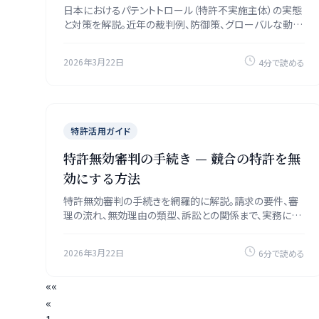
日本におけるパテントトロール（特許不実施主体）の実態
と対策を解説。近年の裁判例、防御策、グローバルな動向
を2026年時点の情報で整理します。
2026年3月22日
4分で読める
特許活用ガイド
特許無効審判の手続き — 競合の特許を無
効にする方法
特許無効審判の手続きを網羅的に解説。請求の要件、審
理の流れ、無効理由の類型、訴訟との関係まで、実務に必
要な知識を提供します。
2026年3月22日
6分で読める
««
«