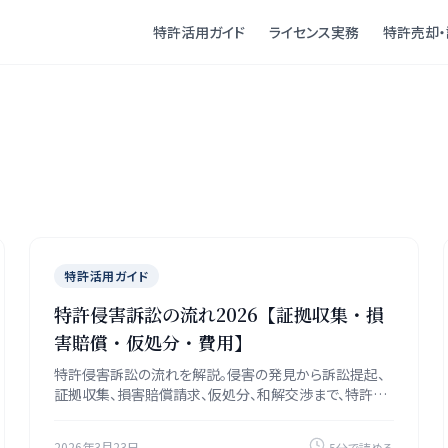
特許活用ガイド
ライセンス実務
特許売却・
特許活用ガイド
特許侵害訴訟の流れ2026【証拠収集・損
害賠償・仮処分・費用】
特許侵害訴訟の流れを解説。侵害の発見から訴訟提起、
証拠収集、損害賠償請求、仮処分、和解交渉まで、特許侵
害紛争の全プロセスを網羅します。
2026年3月23日
5分で読める