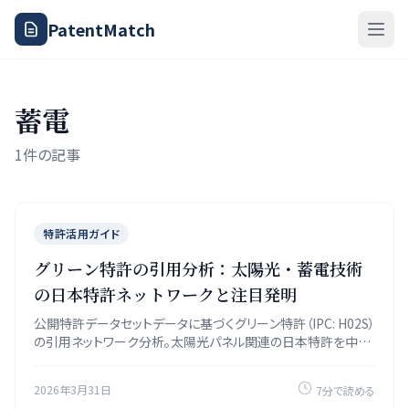
PatentMatch
蓄電
1件の記事
特許活用ガイド
グリーン特許の引用分析：太陽光・蓄電技術
の日本特許ネットワークと注目発明
公開特許データセットデータに基づくグリーン特許（IPC: H02S）
の引用ネットワーク分析。太陽光パネル関連の日本特許を中心
に、被引用特許の特定と技術トレンドを解説。2026年の優先審
査拡大との関連も。
2026年3月31日
7分で読める